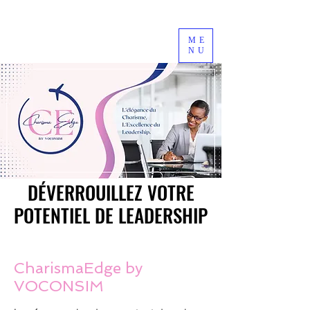
ME
NU
DÉVERROUILLEZ VOTRE
DÉVERROUILLEZ VOTRE
POTENTIEL DE LEADERSHIP
POTENTIEL DE LEADERSHIP
CharismaEdge by
VOCONSIM