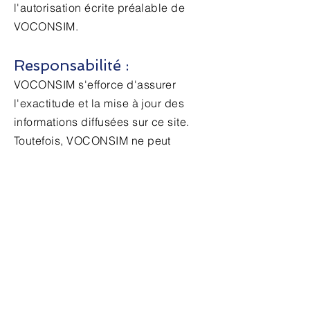
l'autorisation écrite préalable de
VOCONSIM.
Responsabilité :
VOCONSIM s'efforce d'assurer
l'exactitude et la mise à jour des
informations diffusées sur ce site.
Toutefois, VOCONSIM ne peut
garantir l'exactitude, la précision ou
l'exhaustivité des informations
mises à disposition sur ce site et
décline toute responsabilité pour
les erreurs ou omissions qu'elles
pourraient contenir.